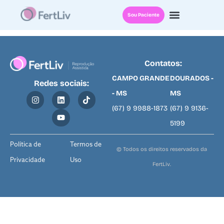
Blog
Sou Paciente
Contatos:
CAMPO GRANDE
DOURADOS -
Redes sociais:
- MS
MS
(67) 9 9988-1873
(67) 9 9136-
5199
Política de
Termos de
© Todos os direitos reservados da
Privacidade
Uso
FertLiv.