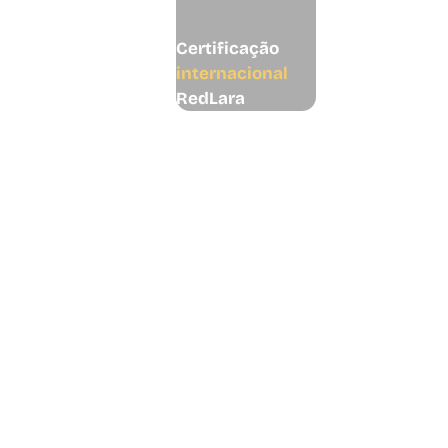
Certificação
internacional
RedLara