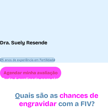
Dra. Suely Resende
25 anos de experiência em Fertilidade
Agendar minha avaliação
Tudo é explicado com clareza, sem promessas ir
respeitando seu tempo, seu corpo e sua histó
Quais são as
chances de
engravidar
com a FIV?