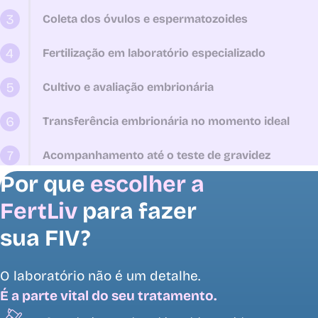
Coleta dos óvulos e espermatozoides
Fertilização em laboratório especializado
Cultivo e avaliação embrionária
Transferência embrionária no momento ideal
Acompanhamento até o teste de gravidez
Por que
escolher a
FertLiv
para fazer
sua FIV?
O laboratório não é um detalhe.
É a parte vital do seu tratamento.