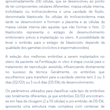
aproximadamente 200 células, que se desenvolveu ao ponto
de ter componentes celulares diferentes: massa celular interna,
trofoblasto ou trofoectoderma e uma cavidade de fluido,
denominada blastocele. As células do trofoectoderma mais
tarde se desenvolvem e formam a placenta e as células da
massa celular interna são aquelas que irão formar o feto. O
blastocisto representa o estágio de desenvolvimento
embrionário prévio à implantação no útero. A possibilidade de
levar o embrião para o estágio de blastocisto depende da
qualidade dos gametas (ovócitos e espermatozoides).
A seleção dos melhores embriões a serem implantados no
útero da paciente na Fertilização in vitro é etapa crucial para o
tratamento de reprodução assistida, influenciando diretamente
no sucesso da técnica. Geralmente, os embriões que
escolhemos para transferir para a cavidade uterina tem 2 ou 3
dias (D2/D3) ou 5 ou 6 dias (D5/D6) de desenvolvimento.
Os parâmetros utilizados para classificar cada tipo de embriões
são totalmente diferentes, já que embriões D2/D3 encontram-
se em fase de clivagem (2 a 10 células) e um embrião de D5/D6,
apresenta uma estrutura mais complexa com centenas de